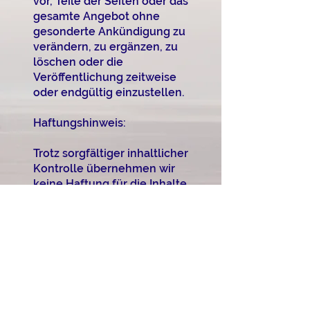
vor, Teile der Seiten oder das
gesamte Angebot ohne
gesonderte Ankündigung zu
verändern, zu ergänzen, zu
löschen oder die
Veröffentlichung zeitweise
oder endgültig einzustellen.
Haftungshinweis:
Trotz sorgfältiger inhaltlicher
Kontrolle übernehmen wir
keine Haftung für die Inhalte
externer Links. Für den Inhalt
der verlinkten Seiten sind
ausschließlich deren
Betreiber verantwortlich.
Teilnahme am
Streitbeilegungsverfahren:
Der LBRS e. V. ist nicht zur
Teilnahme am