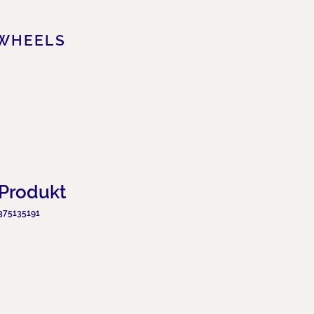
WHEELS
 Produkt
375135191